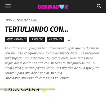
Inicio
Tertuliando Con...
TERTULIANDO CON...
¡QUÉ NATURAL!
A UN CLIC
ARTESANA.
La cultura es amplia y el mundo inmenso, ¿por qué conformase
con menos?, el equipo de Escribe Germador, hace una profunda
investigación constantemente, recorriendo kilómetros para
llegar hasta personas que con su talento, imaginación, con su
creatividad y mucha pasión, abren las puertas de su hogar y su
corazón para que dejar hablar su alma.
Anécdotas sinceras de corazones valientes.