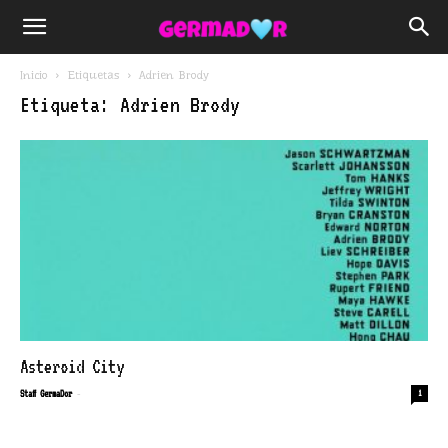
Inicio
Etiquetas
Adrien Brody
Etiqueta: Adrien Brody
Asteroid City
-
Staff GermaDor
1