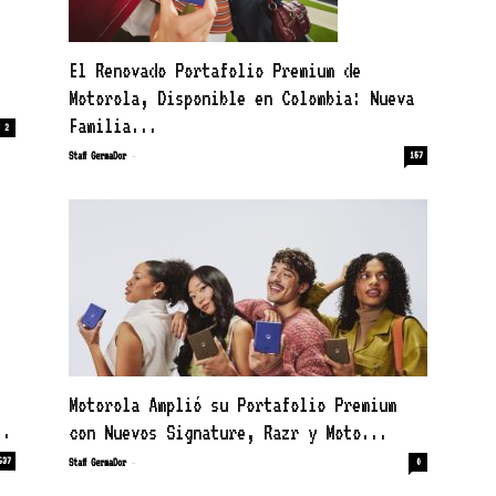
El Renovado Portafolio Premium de
Motorola, Disponible en Colombia: Nueva
Familia...
2
-
Staff GermaDor
157
Motorola Amplió su Portafolio Premium
..
con Nuevos Signature, Razr y Moto...
-
637
Staff GermaDor
0