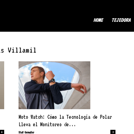
ermaDor
HOME
TEJEDORA
as Villamil
Moto Watch: Cómo la Tecnología de Polar
Lleva el Monitoreo de...
-
0
Staff GermaDor
2