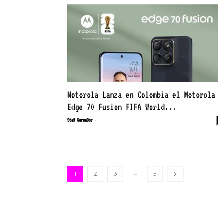
Motorola Lanza en Colombia el Motorola
Edge 70 Fusion FIFA World...
-
Staff GermaDor
...
1
2
3
5