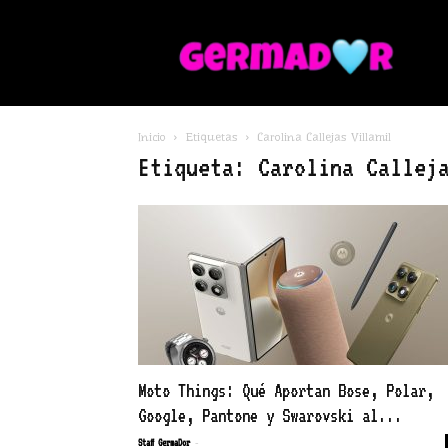
G
Inicio
Etiquetas
Carolina Callejas Villamil
Etiqueta: Carolina Callej
Moto Things: Qué Aportan Bose, Polar,
Google, Pantone y Swarovski al...
-
Staff GermaDor