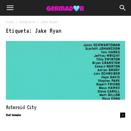
Inicio
Etiquetas
Jake Ryan
Etiqueta: Jake Ryan
Asteroid City
-
Staff GermaDor
1