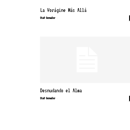
La Vorágine Más Allá
-
Staff GermaDor
Desnudando el Alma
-
Staff GermaDor