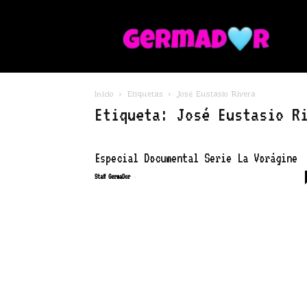
G
Inicio
Etiquetas
José Eustasio Rivera
Etiqueta: José Eustasio R
Especial Documental Serie La Vorágine
-
Staff GermaDor