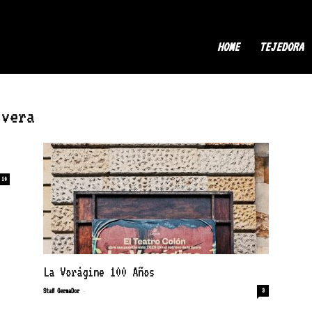
ermaDor
HOME
TEJEDORA
ivera
10
La Vorágine 100 Años
-
Staff GermaDor
3