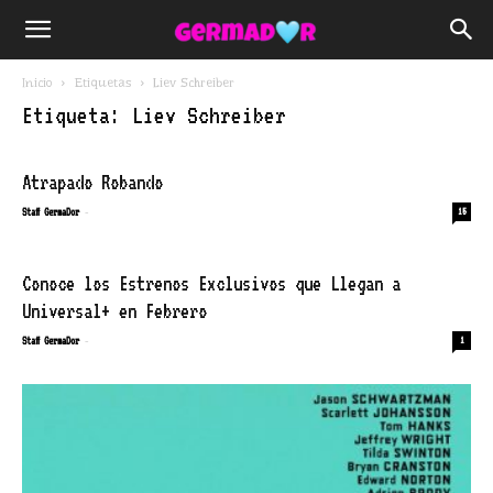
Inicio
Etiquetas
Liev Schreiber
Etiqueta: Liev Schreiber
Atrapado Robando
-
Staff GermaDor
15
Conoce los Estrenos Exclusivos que Llegan a
Universal+ en Febrero
-
Staff GermaDor
1