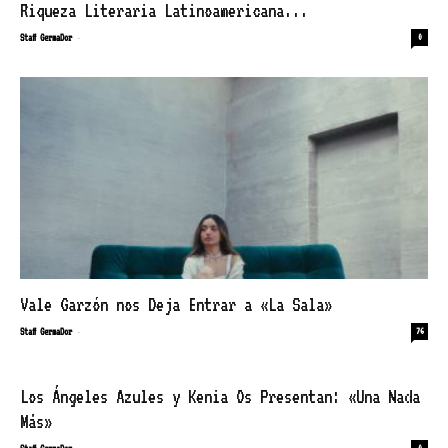
Riqueza Literaria Latinoamericana...
-
Staff GermaDor
0
Vale Garzón nos Deja Entrar a «La Sala»
-
Staff GermaDor
76
Los Ángeles Azules y Kenia Os Presentan: «Una Nada
Más»
-
0