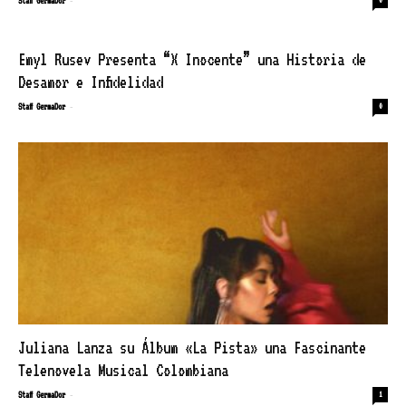
Staff GermaDor
Emyl Rusev Presenta “X Inocente” una Historia de
Desamor e Infidelidad
-
Staff GermaDor
0
Juliana Lanza su Álbum «La Pista» una Fascinante
Telenovela Musical Colombiana
-
Staff GermaDor
1