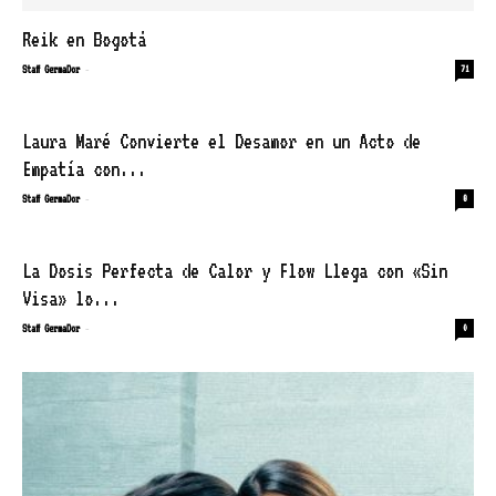
Reik en Bogotá
-
Staff GermaDor
71
Laura Maré Convierte el Desamor en un Acto de
Empatía con...
-
Staff GermaDor
8
La Dosis Perfecta de Calor y Flow Llega con «Sin
Visa» lo...
-
Staff GermaDor
0