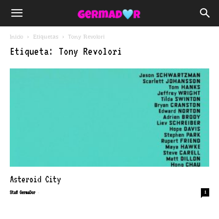
Inicio
Etiquetas
Tony Revolori
Etiqueta: Tony Revolori
Asteroid City
-
Staff GermaDor
1