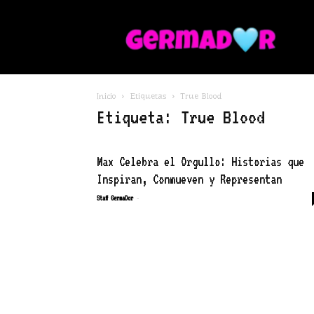
G
Inicio
Etiquetas
True Blood
Etiqueta: True Blood
Max Celebra el Orgullo: Historias que
Inspiran, Conmueven y Representan
-
Staff GermaDor