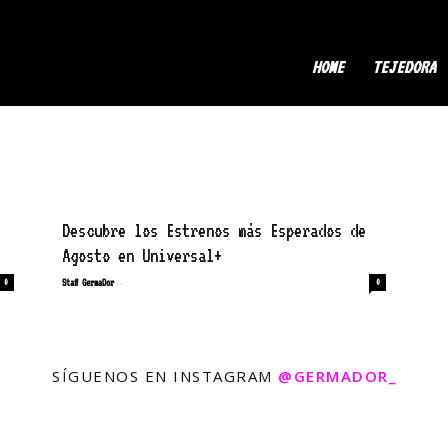
ermaDor
HOME
TEJEDORA
Descubre los Estrenos más Esperados de
Agosto en Universal+
-
0
Staff GermaDor
0
SÍGUENOS EN INSTAGRAM
@GERMADOR_