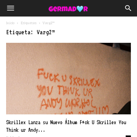
Inicio
Etiquetas
Varg2™
Etiqueta: Varg2™
Skrillex Lanza su Nuevo Álbum F*ck U Skrillex You
Think ur Andy...