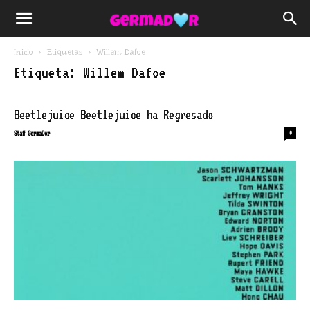
Inicio
Etiquetas
Willem Dafoe
Etiqueta: Willem Dafoe
Beetlejuice Beetlejuice ha Regresado
-
Staff GermaDor
0