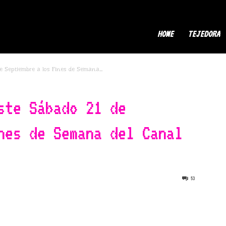
ermaDor
HOME
TEJEDORA
de Septiembre a los Fines de Semana...
ste Sábado 21 de
nes de Semana del Canal
53