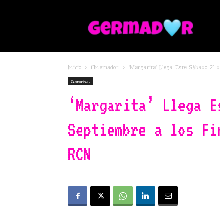
G
Inicio
Cinemador.
‘Margarita’ Llega Este Sábado 21 
Cinemador.
‘Margarita’ Llega E
Septiembre a los Fi
RCN