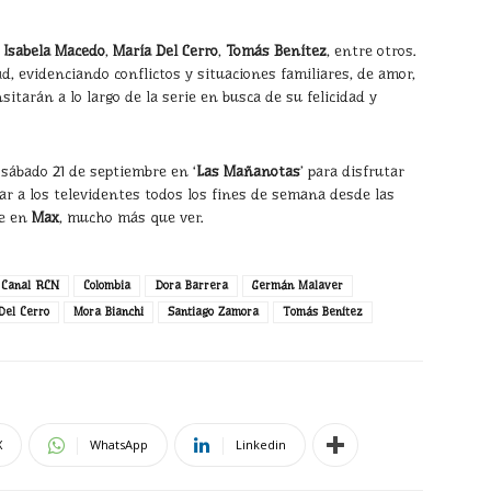
,
Isabela Macedo
,
María Del Cerro
,
Tomás Benítez
, entre otros.
d, evidenciando conflictos y situaciones familiares, de amor,
sitarán a lo largo de la serie en busca de su felicidad y
 sábado 21 de septiembre en ‘
Las Mañanotas
’ para disfrutar
rar a los televidentes todos los fines de semana desde las
le en
Max
, mucho más que ver.
Canal RCN
Colombia
Dora Barrera
Germán Malaver
Del Cerro
Mora Bianchi
Santiago Zamora
Tomás Benítez
X
WhatsApp
Linkedin