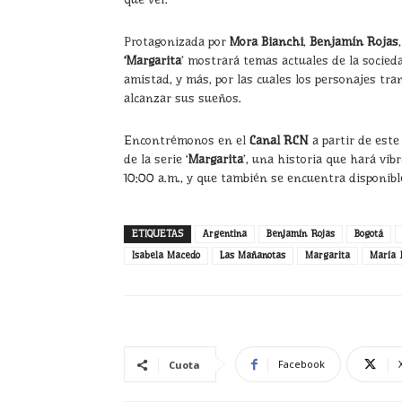
Protagonizada por
Mora Bianchi
,
Benjamín Rojas
‘Margarita
’ mostrará temas actuales de la socieda
amistad, y más, por las cuales los personajes tran
alcanzar sus sueños.
Encontrémonos en el
Canal RCN
a partir de este
de la serie ‘
Margarita
’, una historia que hará vib
10:00 a.m., y que también se encuentra disponib
ETIQUETAS
Argentina
Benjamín Rojas
Bogotá
Isabela Macedo
Las Mañanotas
Margarita
María 
Facebook
Cuota