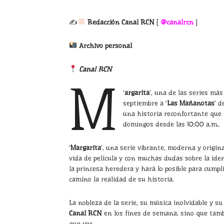
✍
Redacción Canal RCN
[
@
canalrcn
]
Archivo personal
Canal RCN
M
‘
argarita
’, una de las series más
septiembre a ‘
Las Mañanotas
’ d
una historia reconfortante que 
domingos desde las 10:00 a.m..
‘
Margarita
’, una serie vibrante, moderna y origi
vida de película y con muchas dudas sobre la ide
la princesa heredera y hará lo posible para cump
camino la realidad de su historia.
La nobleza de la serie, su música inolvidable y su
Canal RCN
en los fines de semana, sino que tamb
que ver.