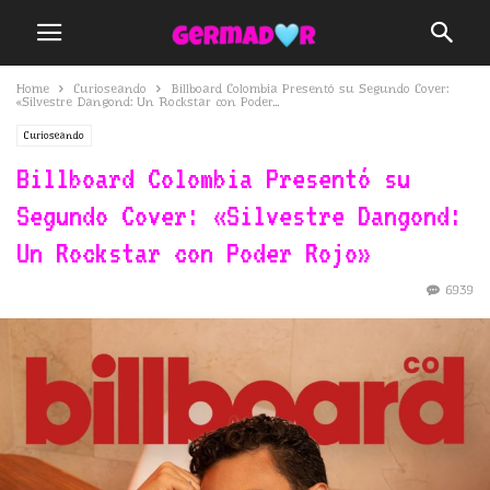
Home
Curioseando
Billboard Colombia Presentó su Segundo Cover:
«Silvestre Dangond: Un Rockstar con Poder...
Curioseando
Billboard Colombia Presentó su
Segundo Cover: «Silvestre Dangond:
Un Rockstar con Poder Rojo»
6939