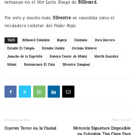
semanas en el
Hot Latin Songs
de
Billboard
.
Por esto y mucho más,
Silvestre
se consolida como el
verdadero rockstar del
Poder Rojo
.
TAGS
Billboard Colombia
Bogotá
Colombia
Dora Barrera
Estadio El Campín
Estados Unidos
Germán Malaver
Juancho de la Espriella
Kaseya Center de Miami
Martik González
Miami
Restaurante El Cielo
Silvestre Dangond
Previous article
Next article
Coyotes Terror en la Ciudad
Motorola Signature Disponible
en Colombia: Tips Clave Para