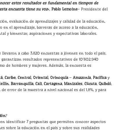
conocer estos resultados es fundamental en tiempos de
esta encuesta tiene su voz
«,
Pablo Lemoine
– Presidente del
ción, evaluación de aprendizajes y calidad de la educación,
 en el aprendizaje, barreras de acceso a la educación,
al y bienestar, aspiraciones y expectativas laborales.
 llevaron a cabo 3.820 encuestas a jóvenes en todo el país.
s garantizan resultados representativos de 10’802.940
como de hombres y mujeres. Además, la encuesta es
tá
,
Caribe
,
Central
,
Oriental
,
Orinoquía
–
Amazonía
,
Pacífica
y
ellín
,
Barranquilla
,
Cali
,
Cartagena
,
Manizales
,
Cúcuta
,
Quibdó
,
 de error de la muestra a nivel nacional es del 1,8%, y para
ión
?
eden identificar 7 preguntas que permiten conocer aspectos
nes sobre la educación en el país y sobre sus realidades