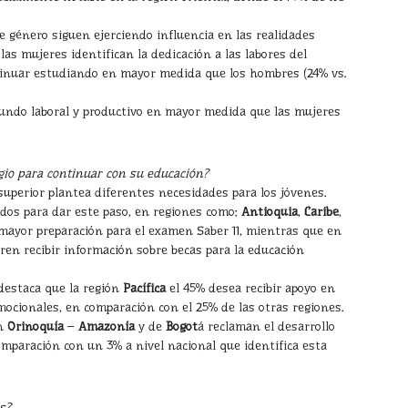
de género siguen ejerciendo influencia en las realidades
las mujeres identifican la dedicación a las labores del
tinuar estudiando en mayor medida que los hombres (24% vs.
mundo laboral y productivo en mayor medida que las mujeres
egio para continuar con su educación?
superior plantea diferentes necesidades para los jóvenes.
dos para dar este paso, en regiones como:
Antioquia
,
Caribe
,
 mayor preparación para el examen Saber 11, mientras que en
ren recibir información sobre becas para la educación
 destaca que la región
Pacífica
el 45% desea recibir apoyo en
mocionales, en comparación con el 25% de las otras regiones.
ón
Orinoquía
–
Amazonía
y de
Bogot
á reclaman el desarrollo
omparación con un 3% a nivel nacional que identifica esta
s?