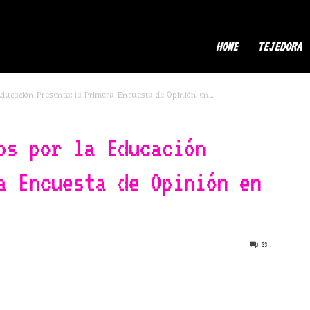
ermaDor
HOME
TEJEDORA
ucación Presenta: la Primera Encuesta de Opinión en...
os por la Educación
a Encuesta de Opinión en
33