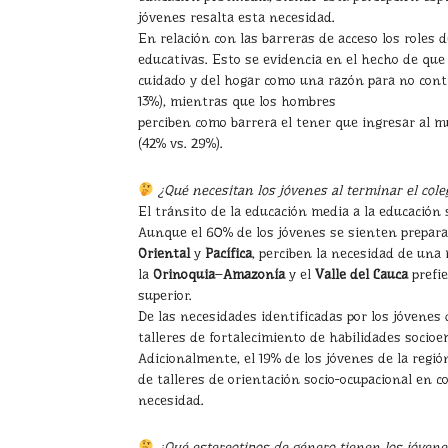
jóvenes resalta esta necesidad.
En relación con las barreras de acceso los roles 
educativas. Esto se evidencia en el hecho de que 
cuidado y del hogar como una razón para no con
13%), mientras que los hombres
perciben como barrera el tener que ingresar al 
(42% vs. 29%).
¿Qué necesitan los jóvenes al terminar el col
El tránsito de la educación media a la educación 
Aunque el 60% de los jóvenes se sienten prepara
Oriental
y
Pacífica
, perciben la necesidad de una
la
Orinoquia
–
Amazonía
y el
Valle del Cauca
prefie
superior.
De las necesidades identificadas por los jóvenes
talleres de fortalecimiento de habilidades socioe
Adicionalmente, el 19% de los jóvenes de la regi
de talleres de orientación socio-ocupacional en c
necesidad.
¿Qué estereotipos de género tienen los jóvene