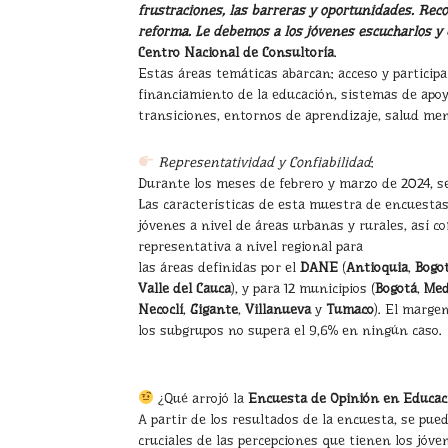
frustraciones, las barreras y oportunidades. Re
reforma. Le debemos a los jóvenes escucharlos y 
Centro Nacional de Consultoría
.
Estas áreas temáticas abarcan: acceso y participa
financiamiento de la educación, sistemas de apoyo
transiciones, entornos de aprendizaje, salud ment
Representatividad y Confiabilidad
:
Durante los meses de febrero y marzo de 2024, se
Las características de esta muestra de encuesta
jóvenes a nivel de áreas urbanas y rurales, así 
representativa a nivel regional para
las áreas definidas por el
DANE
(
Antioquia
,
Bogo
Valle del Cauca
), y para 12 municipios (
Bogotá
,
Med
Necoclí
,
Gigante
,
Villanueva
y
Tumaco
). El margen
los subgrupos no supera el 9,6% en ningún caso.
¿Qué arrojó la
Encuesta de Opinión en Educac
A partir de los resultados de la encuesta, se pu
cruciales de las percepciones que tienen los jóve