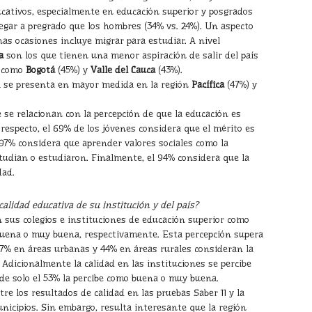
ducativos, especialmente en educación superior y posgrados
legar a pregrado que los hombres (34% vs. 24%). Un aspecto
s ocasiones incluye migrar para estudiar. A nivel
a
son los que tienen una menor aspiración de salir del país
s como
Bogotá
(45%) y
Valle del Cauca
(43%).
na se presenta en mayor medida en la región
Pacífica
(47%) y
 se relacionan con la percepción de que la educación es
l respecto, el 69% de los jóvenes considera que el mérito es
 97% considera que aprender valores sociales como la
tudian o estudiaron. Finalmente, el 94% considera que la
dad.
calidad educativa de su institución y del país?
n sus colegios e instituciones de educación superior como
buena o muy buena, respectivamente. Esta percepción supera
 57% en áreas urbanas y 44% en áreas rurales consideran la
Adicionalmente la calidad en las instituciones se percibe
nde solo el 53% la percibe como buena o muy buena.
tre los resultados de calidad en las pruebas Saber 11 y la
unicipios. Sin embargo, resulta interesante que la región