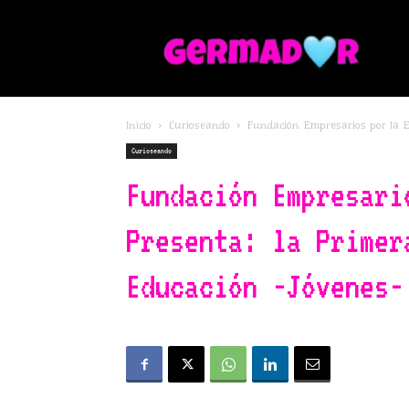
G
Inicio
Curioseando
Fundación Empresarios por la Ed
Curioseando
Fundación Empresari
Presenta: la Primer
Educación -Jóvenes-