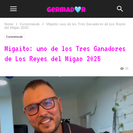
Home
Curioseando
Migaito: uno de los Tres Ganadores de Los Reyes
del Migao 2025
Curioseando
Migaito: uno de los Tres Ganadores
de Los Reyes del Migao 2025
15