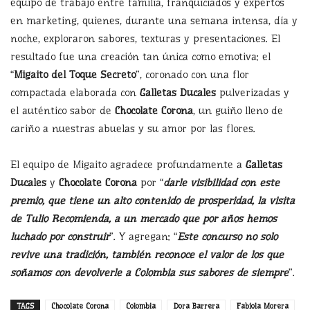
equipo de trabajo entre familia, franquiciados y expertos
en marketing, quienes, durante una semana intensa, día y
noche, exploraron sabores, texturas y presentaciones. El
resultado fue una creación tan única como emotiva: el
“
Migaito del Toque Secreto
”, coronado con una flor
compactada elaborada con
Galletas Ducales
pulverizadas y
el auténtico sabor de
Chocolate Corona
, un guiño lleno de
cariño a nuestras abuelas y su amor por las flores.
El equipo de Migaito agradece profundamente a
Galletas
Ducales
y
Chocolate Corona
por “
darle visibilidad con este
premio, que tiene un alto contenido de prosperidad, la visita
de Tulio Recomienda, a un mercado que por años hemos
luchado por construir
”. Y agregan: “
Este concurso no solo
revive una tradición, también reconoce el valor de los que
soñamos con devolverle a Colombia sus sabores de siempre
”.
TAGS
Chocolate Corona
Colombia
Dora Barrera
Fabiola Morera