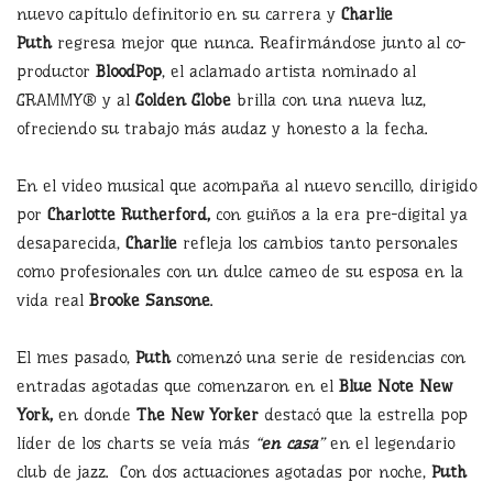
nuevo capítulo definitorio en su carrera y
Charlie
Puth
regresa mejor que nunca. Reafirmándose junto al co-
productor
BloodPop
, el aclamado artista nominado al
GRAMMY® y al
Golden Globe
brilla con una nueva luz,
ofreciendo su trabajo más audaz y honesto a la fecha.
En el video musical que acompaña al nuevo sencillo, dirigido
por
Charlotte Rutherford,
con guiños a la era pre-digital ya
desaparecida,
Charlie
refleja los cambios tanto personales
como profesionales con un dulce cameo de su esposa en la
vida real
Brooke Sansone
.
El mes pasado,
Puth
comenzó una serie de residencias con
entradas agotadas que comenzaron en el
Blue Note New
York,
en donde
The New Yorker
destacó que la estrella pop
líder de los charts se veía más
“
en casa
”
en el legendario
club de jazz. Con dos actuaciones agotadas por noche,
Puth