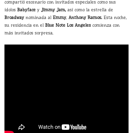
compartió escenario con invitados especiales como sus
ídolos
Babyface
y
Jimmy Jam,
así como la estrella de
Broadway
nominada al
Emmy
,
Anthony Ramos.
Esta noche,
su residencia en el
Blue Note Los Angeles
comienza con
más invitados sorpresa.