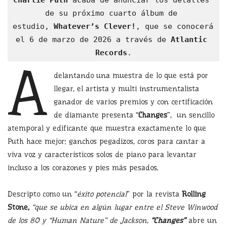
Charlie Puth
 acaba de anunciar los detalles 
de su próximo cuarto álbum de 
estudio, 
Whatever’s Clever!
, que se conocerá 
el 6 de marzo de 2026
a través de 
Atlantic 
Records
.
A
delantando una muestra de lo que está por
llegar, el artista y multi instrumentalista
ganador de varios premios y con certificación
de diamante presenta “
Changes
”,
un sencillo
atemporal y edificante que muestra exactamente lo que
Puth hace mejor: ganchos pegadizos, coros para cantar a
viva voz y característicos solos de piano para levantar
incluso a los corazones y pies más pesados.
Descripto como un “
éxito potencial
” por la revista
Rolling
Stone,
“que se ubica en algún lugar entre el Steve Winwood
de los 80 y “Human Nature” de Jackson,
“Changes”
abre un