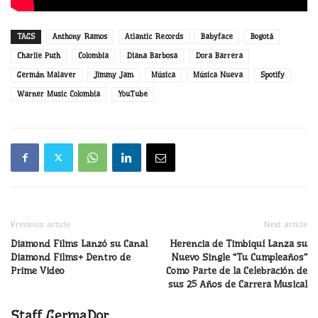
TAGS
Anthony Ramos
Atlantic Records
Babyface
Bogotá
Charlie Puth
Colombia
Diana Barbosa
Dora Barrera
Germán Malaver
Jimmy Jam
Música
Música Nueva
Spotify
Warner Music Colombia
YouTube
Previous article
Next article
Diamond Films Lanzó su Canal
Herencia de Timbiquí Lanza su
Diamond Films+ Dentro de
Nuevo Single “Tu Cumpleaños”
Prime Video
Como Parte de la Celebración de
sus 25 Años de Carrera Musical
Staff GermaDor