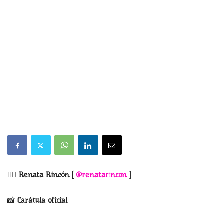
✍🏻
Renata Rincón
[
@
renatarincon
]
📸
Carátula oficial