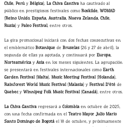
Chile
,
Perú
y
Bélgica
),
La Chiva Gantiva
ha cautivado al
público en prestigiosos festivales como
Roskilde
,
WOMAD
(
Reino Unido
,
España
,
Australia
,
Nueva Zelanda
,
Chile
,
Rusia
) y
Paleo Festival
, entre otros.
La gira promocional iniciará con dos fechas consecutivas en
el emblemático
Botanique
de
Bruselas
(26 y 27 de abril), la
segunda de ellas ya agotada, y continuará por
Europa
,
Norteamérica
y
Asia
en los meses siguientes. La agrupación
se presentará en festivales internacionales como
Earth
Garden Festival
(
Malta
),
Music Meeting Festival
(
Holanda
),
Rainforest World Music Festival
(
Malasia
) y
Festival D’été
de
Quebec
y
Winnipeg Folk Music Festival
(
Canadá
), entre otros.
La Chiva Gantiva
regresará a
Colombia
en octubre de 2025,
con una fecha confirmada en el
Teatro Mayor Julio Mario
Santo Domingo de Bogotá
el 18 de octubre, y próximamente