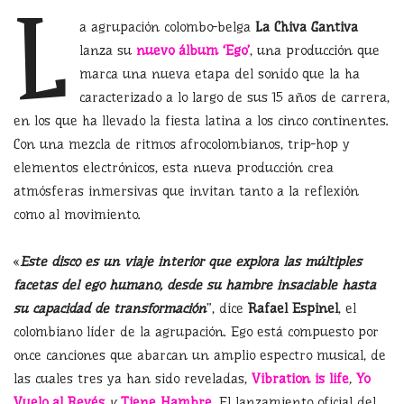
L
a agrupación colombo-belga
La Chiva Gantiva
lanza su
n
uevo álbum ‘Ego’
, una producción que
marca una nueva etapa del sonido que la ha
caracterizado a lo largo de sus 15 años de carrera,
en los que ha llevado la fiesta latina a los cinco continentes.
Con una mezcla de ritmos afrocolombianos, trip-hop y
elementos electrónicos, esta nueva producción crea
atmósferas inmersivas que invitan tanto a la reflexión
como al movimiento.
«
Este disco es un viaje interior que explora las múltiples
facetas del ego humano, desde su hambre insaciable hasta
su capacidad de transformación
”, dice
Rafael Espinel
, el
colombiano líder de la agrupación. Ego está compuesto por
once canciones que abarcan un amplio espectro musical, de
las cuales tres ya han sido reveladas,
V
ibration is life
,
Y
o
Vuelo al Revés
y
Ti
ene Hambre
. El lanzamiento oficial del