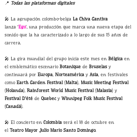
📍
Todas las plataformas digitales
🎤 La agrupación colombo-belga
La Chiva Gantiva
lanza ‘
E
go
’, una producción que marca una nueva etapa del
sonido que la ha caracterizado a lo largo de sus 15 años de
carrera.
🎤 La gira mundial del grupo inicia este mes en
Bélgica
en
el emblemático escenario
Botanique
de
Bruselas
y
continuará por
Europa
,
Norteamérica
y
Asia
, en festivales
como
Earth Garden Festival
(
Malta
),
Music Meeting Festival
(
Holanda
),
Rainforest World Music Festival
(
Malasia
) y
Festival D’été
de
Quebec
y
Winnipeg Folk Music Festival
(
Canadá
).
🎤 El concierto en
Colombia
será el 18 de octubre en
el
Teatro Mayor Julio Mario Santo Domingo
.