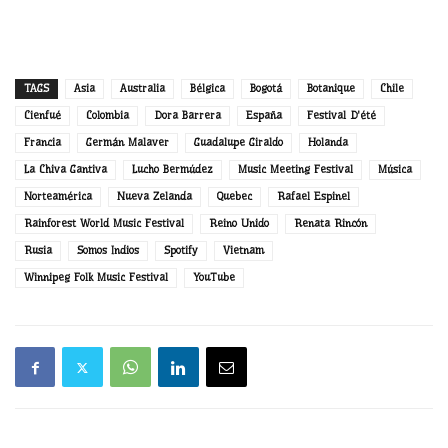
TAGS
Asia
Australia
Bélgica
Bogotá
Botanique
Chile
Cienfué
Colombia
Dora Barrera
España
Festival D'été
Francia
Germán Malaver
Guadalupe Giraldo
Holanda
La Chiva Gantiva
Lucho Bermúdez
Music Meeting Festival
Música
Norteamérica
Nueva Zelanda
Quebec
Rafael Espinel
Rainforest World Music Festival
Reino Unido
Renata Rincón
Rusia
Somos Indios
Spotify
Vietnam
Winnipeg Folk Music Festival
YouTube