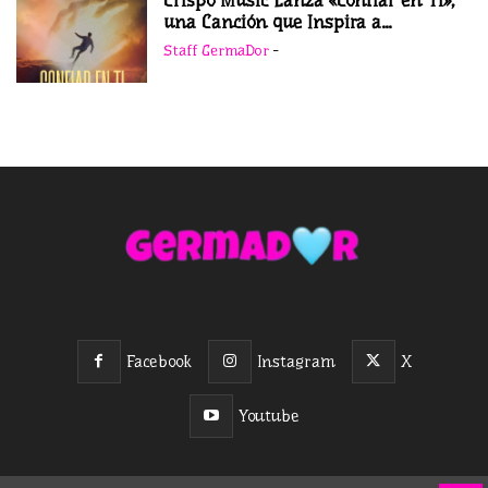
Crispo Music Lanza «Confiar en Ti»,
una Canción que Inspira a...
Staff GermaDor
-
Facebook
Instagram
X
Youtube