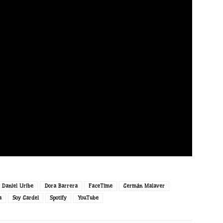
Daniel Uribe
Dora Barrera
FaceTime
Germán Malaver
a
Soy Gardel
Spotify
YouTube