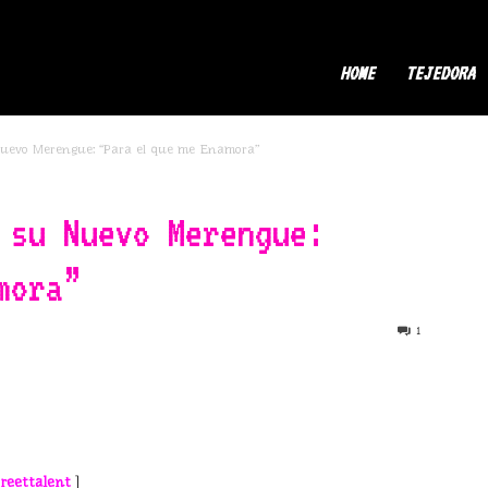
ermaDor
HOME
TEJEDORA
uevo Merengue: “Para el que me Enamora”
 su Nuevo Merengue:
mora”
1
reettalent
]