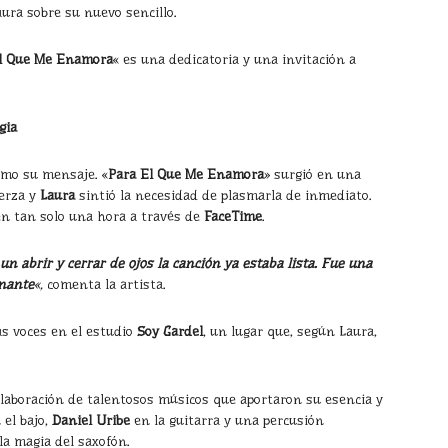
ura sobre su nuevo sencillo.
l Que Me Enamora
«
es una dedicatoria y una invitación a
gia
omo su mensaje. «
Para El Que Me Enamora
» surgió en una
erza y
Laura
sintió la necesidad de plasmarla de inmediato.
 en tan solo una hora a través de
FaceTime
.
n abrir y cerrar de ojos la canción ya estaba lista. Fue una
onante
«,
comenta la artista.
as voces en el estudio
Soy Gardel
, un lugar que, según Laura,
olaboración de talentosos músicos que aportaron su esencia y
 el bajo,
Daniel Uribe
en la guitarra y una percusión
la magia del saxofón.