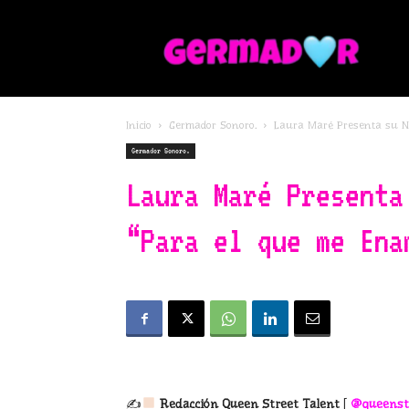
G
Inicio
Germador Sonoro.
Laura Maré Presenta su N
Germador Sonoro.
Laura Maré Presenta
“Para el que me Ena
✍
Redacción Queen Street Talent
[
@
queenst