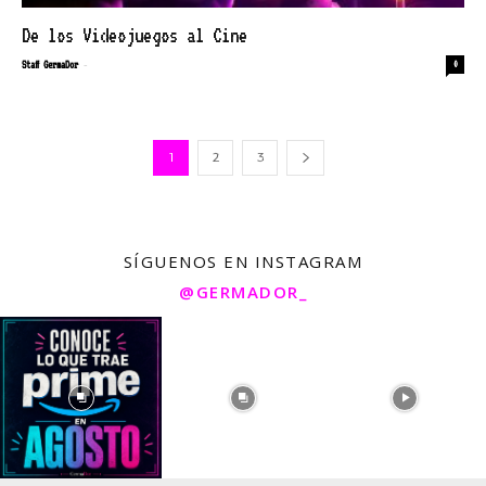
De los Videojuegos al Cine
-
Staff GermaDor
0
1
2
3
SÍGUENOS EN INSTAGRAM
@GERMADOR_