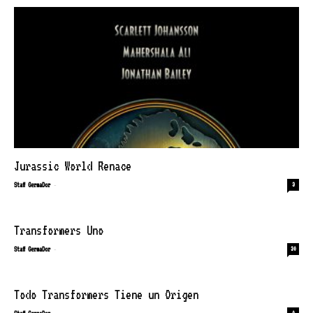
Jurassic World Renace
-
Staff GermaDor
3
Transformers Uno
-
Staff GermaDor
30
Todo Transformers Tiene un Origen
-
0