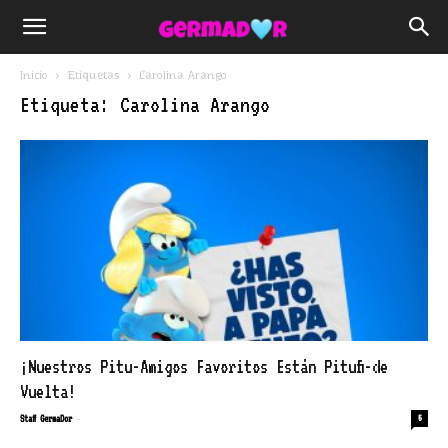
Inicio
Etiquetas
Carolina Arango
Etiqueta: Carolina Arango
¡Nuestros Pitu-Amigos Favoritos Están Pitufi-de
Vuelta!
-
Staff GermaDor
5