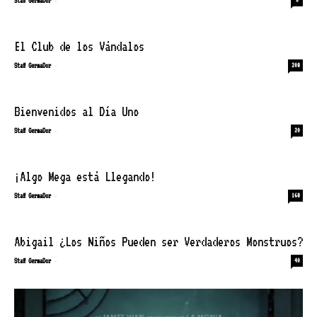
Staff GermaDor
El Club de los Vándalos
-
Staff GermaDor
208
Bienvenidos al Día Uno
-
Staff GermaDor
20
¡Algo Mega está Llegando!
-
Staff GermaDor
168
Abigail ¿Los Niños Pueden ser Verdaderos Monstruos?
-
Staff GermaDor
40