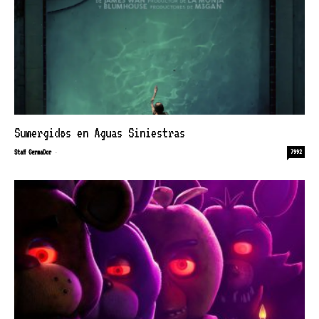
Sumergidos en Aguas Siniestras
-
Staff GermaDor
7992