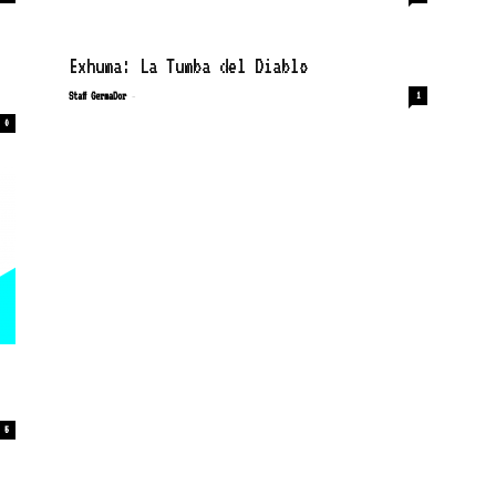
Exhuma: La Tumba del Diablo
-
Staff GermaDor
1
0
5