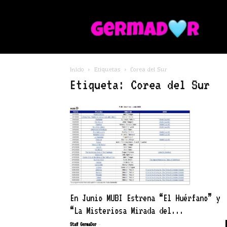
G
Inicio
Etiquetas
Corea del Sur
Etiqueta: Corea del Sur
En Junio MUBI Estrena “El Huérfano” y
“La Misteriosa Mirada del...
-
Staff GermaDor