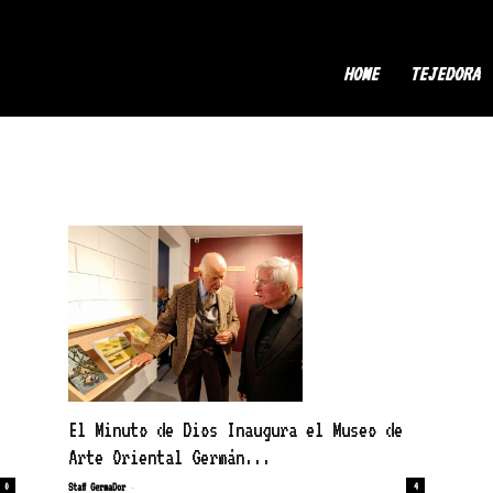
ermaDor
HOME
TEJEDORA
El Minuto de Dios Inaugura el Museo de
Arte Oriental Germán...
-
Staff GermaDor
4
0