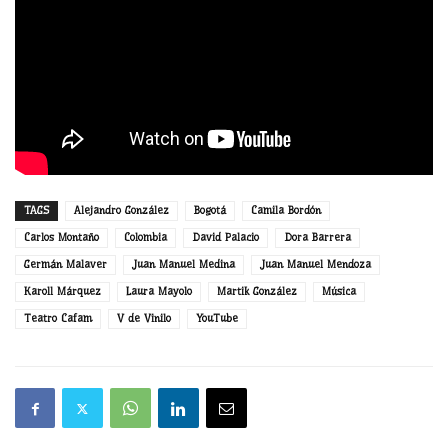
TAGS
Alejandro González
Bogotá
Camila Bordón
Carlos Montaño
Colombia
David Palacio
Dora Barrera
Germán Malaver
Juan Manuel Medina
Juan Manuel Mendoza
Karoll Márquez
Laura Mayolo
Martik González
Música
Teatro Cafam
V de Vinilo
YouTube