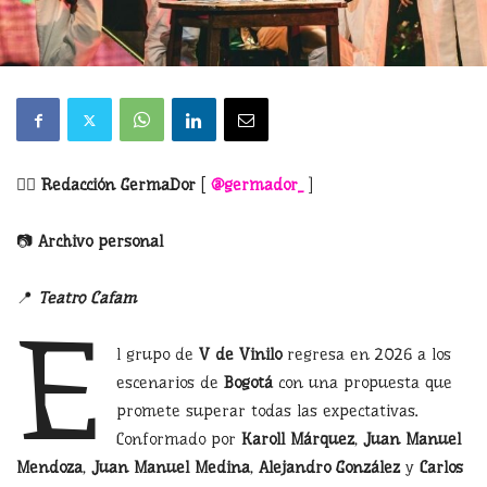
✍🏼
Redacción GermaDor
[
@germador_
]
📷
Archivo personal
📍
Teatro Cafam
E
l grupo de
V de Vinilo
regresa en 2026 a los
escenarios de
Bogotá
con una propuesta que
promete superar todas las expectativas.
Conformado por
Karoll Márquez
,
Juan Manuel
Mendoza
,
Juan Manuel Medina
,
Alejandro González
y
Carlos