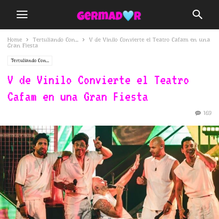
Home
Tertuliando Con...
V de Vinilo Convierte el Teatro Cafam en una
Gran Fiesta
Tertuliando Con...
V de Vinilo Convierte el Teatro
Cafam en una Gran Fiesta
169